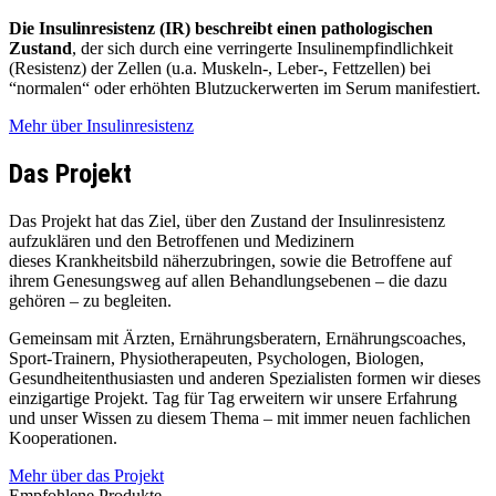
Die Insulinresistenz (IR) beschreibt einen pathologischen
Zustand
, der sich durch eine verringerte Insulinempfindlichkeit
(Resistenz) der Zellen (u.a. Muskeln-, Leber-, Fettzellen) bei
“normalen“ oder erhöhten Blutzuckerwerten im Serum manifestiert.
Mehr über Insulinresistenz
Das Projekt
Das Projekt hat das Ziel, über den Zustand der Insulinresistenz
aufzuklären und den Betroffenen und Medizinern
dieses Krankheitsbild näherzubringen, sowie die Betroffene auf
ihrem Genesungsweg auf allen Behandlungsebenen – die dazu
gehören – zu begleiten.
Gemeinsam mit Ärzten, Ernährungsb­eratern, Ernährungs­coaches,
Sport-Trainern, Physio­therapeuten, Psychologen, Biologen,
Gesundheit­enthusiasten und anderen Spezialisten formen wir dieses
einzigartige Projekt. Tag für Tag erweitern wir unsere Erfahrung
und unser Wissen zu diesem Thema – mit immer neuen fachlichen
Kooperationen.
Mehr über das Projekt
Empfohlene Produkte