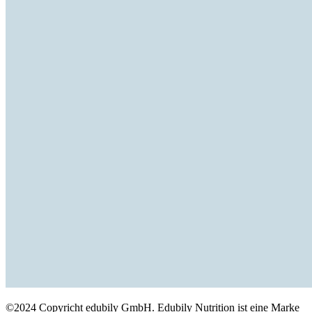
©2024 Copyricht edubily GmbH. Edubily Nutrition ist eine Marke