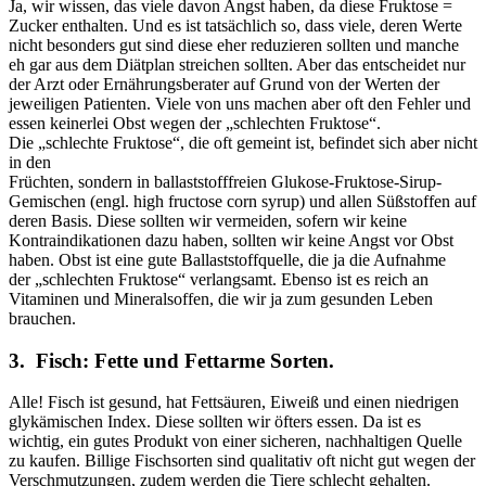
Ja, wir wissen, das viele davon Angst haben, da diese Fruktose =
Zucker enthalten. Und es ist tatsächlich so, dass viele, deren Werte
nicht besonders gut sind diese eher reduzieren sollten und manche
eh gar aus dem Diätplan streichen sollten. Aber das entscheidet nur
der Arzt oder Ernährungsberater auf Grund von der Werten der
jeweiligen Patienten. Viele von uns machen aber oft den Fehler und
essen keinerlei Obst wegen der „schlechten Fruktose“.
Die „schlechte Fruktose“, die oft gemeint ist, befindet sich aber nicht
in den
Früchten, sondern in ballaststofffreien Glukose-Fruktose-Sirup-
Gemischen (engl. high fructose corn syrup) und allen Süßstoffen auf
deren Basis. Diese sollten wir vermeiden, sofern wir keine
Kontraindikationen dazu haben, sollten wir keine Angst vor Obst
haben. Obst ist eine gute Ballaststoffquelle, die ja die Aufnahme
der „schlechten Fruktose“ verlangsamt. Ebenso ist es reich an
Vitaminen und Mineralsoffen, die wir ja zum gesunden Leben
brauchen.
3. Fisch: Fette und Fettarme Sorten.
Alle! Fisch ist gesund, hat Fettsäuren, Eiweiß und einen niedrigen
glykämischen Index. Diese sollten wir öfters essen. Da ist es
wichtig, ein gutes Produkt von einer sicheren, nachhaltigen Quelle
zu kaufen. Billige Fischsorten sind qualitativ oft nicht gut wegen der
Verschmutzungen, zudem werden die Tiere schlecht gehalten.