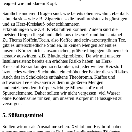
reagiert wie mit klarem Kopf.
Sämtliche anderen Drogen sind, wie bereits oben erwähnt, ebenfalls
tabu, da sie – wie z.B. Zigaretten – die Insulinresistenz begünstigen
und zu Herz-Kreislauf- oder schlimmeren
Erkrankungen wie z.B. Krebs führen können. Zudem sind die
meisten Drogen illegal und allein aus diesem Grund indiskutabel.
Zu Thema Koffein/Teein, also Kaffee und schwarzem/grünen Tee,
gibt es unterschiedliche Studien. In keinen Mengen scheint es
unseren Körper nichts auszumachen, größere hingegen können sich
negativ auswirken, z.B. Blutdruckprobleme. Da wir mit unserer
Insulinresistenz bereits ein erhöhtes Risiko haben, an Herz-
Kreislauf-Erkrankungen zu erkranken, ist jeder weitere Reizstoff
bzw. jedes weitere Suchtmittel ein erhöhender Faktor dieses Risikos.
Auch das in Schokolade enthaltene Theobromin. Kaffee und
schwarzer Tee entwässern zudem in größeren Mengen
und entziehen dem Körper wichtige Mineralstoffe und
Spurenelemente. Daher sollten wir nicht vergessen, viel Wasser
ohne Kohlensäure trinken, um unseren Körper mit Flüssigkeit zu
versorgen.
5. Süßungsmittel
Sollten wir nur als Ausnahme sehen. Xylitol und Erythriol haben
zwar momentan einen guten Ruf, was Insulinresistenz/Diabetes