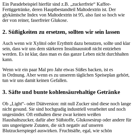
Ein Paradebeispiel hierfür sind z.B. „zuckerfreie“ Kaffee-
Fertiggetränke, deren Hauptbestandteil Maltodextrin ist. Der
glykämische Index von Maltodextrin ist 95, also fast so hoch wie
der von reiner, faserfreier Glukose.
2. Süßigkeiten zu ersetzen, sollten wir sein lassen
Auch wenn wir Xylitol oder Erythtrit dazu benutzen, sollte und klar
sein, dass wir uns dem stärkeren Insulinausstoß nicht entziehen
werden. Es ist klar, dass man es das ganze Leben nicht durchhalten
kann.
Wenn wir ein paar Mal pro Jahr etwas Süßes backen, ist es
in Ordnung. Aber wenn es zu unserem täglichen Speiseplan gehört,
tun wir uns damit keinen Gefallen.
3. Säfte und bunte kohlensäurehaltige Getränke
Ob „Light“- oder Diätversion: mit null Zucker sind diese noch lange
nicht gesund. Sie sind hochgradig industriell verarbeitet und noch
ungesünder. Oft enthalten diese zwar keinen weißen
Haushaltszucker, dafür aber Süßstoffe, Glukosesirup oder andere für
uns ungeeignete Zutaten, die sich negativ auf unseren
Blutzuckerspiegel auswirken. Fruchtsäfte, egal, wie schön