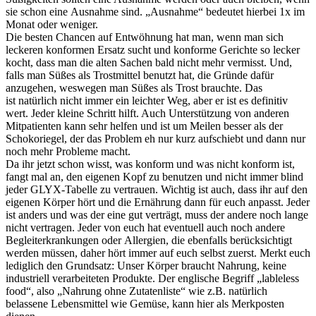
sie schon eine Ausnahme sind. „Ausnahme“ bedeutet hierbei 1x im
Monat oder weniger.
Die besten Chancen auf Entwöhnung hat man, wenn man sich
leckeren konformen Ersatz sucht und konforme Gerichte so lecker
kocht, dass man die alten Sachen bald nicht mehr vermisst. Und,
falls man Süßes als Trostmittel benutzt hat, die Gründe dafür
anzugehen, weswegen man Süßes als Trost brauchte. Das
ist natürlich nicht immer ein leichter Weg, aber er ist es definitiv
wert. Jeder kleine Schritt hilft. Auch Unterstützung von anderen
Mitpatienten kann sehr helfen und ist um Meilen besser als der
Schokoriegel, der das Problem eh nur kurz aufschiebt und dann nur
noch mehr Probleme macht.
Da ihr jetzt schon wisst, was konform und was nicht konform ist,
fangt mal an, den eigenen Kopf zu benutzen und nicht immer blind
jeder GLYX-Tabelle zu vertrauen. Wichtig ist auch, dass ihr auf den
eigenen Körper hört und die Ernährung dann für euch anpasst. Jeder
ist anders und was der eine gut verträgt, muss der andere noch lange
nicht vertragen. Jeder von euch hat eventuell auch noch andere
Begleiterkrankungen oder Allergien, die ebenfalls berücksichtigt
werden müssen, daher hört immer auf euch selbst zuerst. Merkt euch
lediglich den Grundsatz: Unser Körper braucht Nahrung, keine
industriell verarbeiteten Produkte. Der englische Begriff „lableless
food“, also „Nahrung ohne Zutatenliste“ wie z.B. natürlich
belassene Lebensmittel wie Gemüse, kann hier als Merkposten