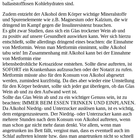
ballaststofflosen Kohlehydraten sind.
Zudem entzieht der Alkohol dem Körper wichtige Mineralstoffe
und Spurenelemente wie z.B. Magnesium oder Kalzium, die wir
dringend im Kampf gegen die Insulinresistenz brauchen.
Es gibt zwar Studien, dass sich ein Glas trockener Wein ab und
zu positiv auf unsere Gesundheit auswirken kann. Wer sich hierzu
entschließt, sollte allerdings dringend eines beachten: die Einnahme
von Metformin. Wenn man Metformin einnimmt, sollte Alkohol
tabu sein! Im Zusammenhang mit Alkohol kann bei der Einnahme
von Metformin eine
lebensbedrohliche Ketoazidose entstehen. Sollte diese auftreten, ist
SOFORT ein Krankenhaus aufzusuchen oder der Notarzt zu rufen.
Metformin müsste also für den Konsum von Alkohol abgesetzt
werden, zumindest kurzfristig. Da dies aber wieder eine Umstellung
für den Körper bedeutet, sollte sich jeder gut überlegen, ob das Glas
Wein ab und zu den Aufwand wert ist.
Sollte das Glas Wein ab und zu ein wichtiger Genuss sein, ist zu
beachten: IMMER BEIM ESSEN TRINKEN UND EINPLANEN.
Da Alkohol Niedrig- und Unterzucker auslösen kann, ist es wichtig,
dem entgegenzusteuern. Der Niedrig- oder Unterzucker kann auch
mehrere Stunden nach dem Konsum von Alkohol auftreten, wenn
man schon gar nicht mehr daran denkt. Vor allem, wenn man
angetrunken ins Bett fällt, vergisst man, dass es eventuell auch im
Schlaf auftreten könnte bzw. dass man angetrunken nicht so schnell