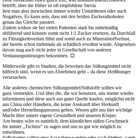
betrifft; über die früher so oft empfohlene Stevia
liest man aber inzwischen immer wieder Umstrittenes oder auch
Negatives. Es kann sein, dass mit den beiden Zuckeralkoholen
genau das Gleiche passiert.
Zudem wirken sie bei vielen Patienten stark bis mittelmäßig
abführend und können somit nicht 1:1 Zucker ersetzen, da Durchfall
zu Flüssigkeitsverlust führt und somit auch zu Mineralstoffverlust,
der bereits schon mehrmals als schädlich erwähnt wurde. Abgesehen
davon mag auch nicht jeder in Gesellschaft von anderen
Verdauungsstörungen bekommen. 😉
Mittlerweile gibt es Studien, die beweisen das Süßungsmittel nicht
hilfreich sind, wenn es um Abnehmen geht – da diese Heißhunger
verursachen.
Alle anderen chemischen Süßungsmittel/Süßstoffe sollten wir
ganz vermeiden. Und über die, die wir benutzen, uns immer wieder
informieren und diese auch aus guter Quelle kaufen, möglichst nicht
aus China oder Händlern, die keine Auskunft über Herkunft
und/oder Herstellungsprozess geben. Wissen gibt uns hier wichtige
Macht über unsere eigene Gesundheit und unseren Körper.
Am besten wäre es natürlich, dem künstlichen süßen Geschmack
für immer „Tschüss“ zu sagen und uns so gut wie möglich zu
entwöhnen.
Süßigkeiten sollten eine Ausnahme werden oder auch bleiben, wenn