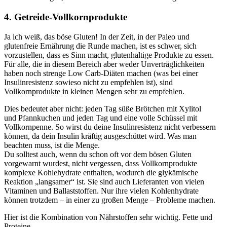
4. Getreide-Vollkornprodukte
Ja ich weiß, das böse Gluten! In der Zeit, in der Paleo und
glutenfreie Ernährung die Runde machen, ist es schwer, sich
vorzustellen, dass es Sinn macht, glutenhaltige Produkte zu essen.
Für alle, die in diesem Bereich aber weder Unverträglichkeiten
haben noch strenge Low Carb-Diäten machen (was bei einer
Insulinresistenz sowieso nicht zu empfehlen ist), sind
Vollkornprodukte in kleinen Mengen sehr zu empfehlen.
Dies bedeutet aber nicht: jeden Tag süße Brötchen mit Xylitol
und Pfannkuchen und jeden Tag und eine volle Schüssel mit
Vollkornpenne. So wirst du deine Insulinresistenz nicht verbessern
können, da dein Insulin kräftig ausgeschüttet wird. Was man
beachten muss, ist die Menge.
Du solltest auch, wenn du schon oft vor dem bösen Gluten
vorgewarnt wurdest, nicht vergessen, dass Vollkornprodukte
komplexe Kohlehydrate enthalten, wodurch die glykämische
Reaktion „langsamer“ ist. Sie sind auch Lieferanten von vielen
Vitaminen und Ballaststoffen. Nur ihre vielen Kohlenhydrate
können trotzdem – in einer zu großen Menge – Probleme machen.
Hier ist die Kombination von Nährstoffen sehr wichtig. Fette und
Proteine