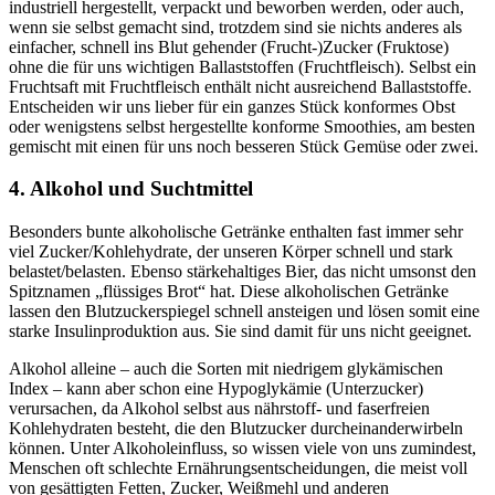
industriell hergestellt, verpackt und beworben werden, oder auch,
wenn sie selbst gemacht sind, trotzdem sind sie nichts anderes als
einfacher, schnell ins Blut gehender (Frucht-)Zucker (Fruktose)
ohne die für uns wichtigen Ballaststoffen (Fruchtfleisch). Selbst ein
Fruchtsaft mit Fruchtfleisch enthält nicht ausreichend Ballaststoffe.
Entscheiden wir uns lieber für ein ganzes Stück konformes Obst
oder wenigstens selbst hergestellte konforme Smoothies, am besten
gemischt mit einen für uns noch besseren Stück Gemüse oder zwei.
4. Alkohol und Suchtmittel
Besonders bunte alkoholische Getränke enthalten fast immer sehr
viel Zucker/Kohlehydrate, der unseren Körper schnell und stark
belastet/belasten. Ebenso stärkehaltiges Bier, das nicht umsonst den
Spitznamen „flüssiges Brot“ hat. Diese alkoholischen Getränke
lassen den Blutzuckerspiegel schnell ansteigen und lösen somit eine
starke Insulinproduktion aus. Sie sind damit für uns nicht geeignet.
Alkohol alleine – auch die Sorten mit niedrigem glykämischen
Index – kann aber schon eine Hypoglykämie (Unterzucker)
verursachen, da Alkohol selbst aus nährstoff- und faserfreien
Kohlehydraten besteht, die den Blutzucker durcheinanderwirbeln
können. Unter Alkoholeinfluss, so wissen viele von uns zumindest,
Menschen oft schlechte Ernährungsentscheidungen, die meist voll
von gesättigten Fetten, Zucker, Weißmehl und anderen