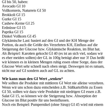
GI bis 50, haben:
Avocado GI 10
Vollkornreis, Naturreis GI 50
Brokkoli GI 15
Gurke GI 15
Cashew-Kerne GI 25
Erdnüsse GI 15
Paprika GI 15
Dinkel Vollkorn GI 45
Glykämische Last: basiert auf den GI und der KH Menge der
Portion, da auch die Größe des Verzehrten KH, Einfluss auf die
Steigerung der Glucose bzw. Glykämische Reaktion, im Blut hat.
Als Beispiel:
Karotten gekocht GI 40 (es ist an sich viel, sodass wir
es eher meiden sollten) der GL in 100g beträgt aber nur 3! Das heißt
wir können es in kleinen Mengen ruhig essen ohne Sorge, dass der
Glucose Wert sehr schnell nach oben steigt. Deswegen ist es ratsam,
nicht nur auf GI sondern auch auf GL zu achten.
Wie kann man den GI Wert „senken“
Wir sollten die Produkte mit mittleren GI Wert nie alleine verzehren.
Wenn wir uns schon dazu entscheiden z.B. Süßkartoffeln zu Essen
GI 50, sollten wir dazu viele Produkte mit niedrigen GI essen z.B.
Salat GI 15, so können wir die Steigerung bzw. Absorption der
Glucose im Blut positiv für uns beeinflussen.
Noch ein Beispiel: Pumpernikel (ohne Sirup) GI 45 wird mit einem