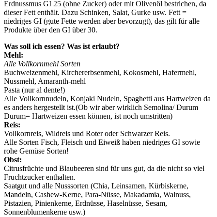
Erdnussmus GI 25 (ohne Zucker) oder mit Olivenöl bestrichen, da
dieser Fett enthält. Dazu Schinken, Salat, Gurke usw. Fett =
niedriges GI (gute Fette werden aber bevorzugt), das gilt für alle
Produkte über den GI über 30.
Was soll ich essen? Was ist erlaubt?
Mehl:
Alle Vollkornmehl Sorten
Buchweizenmehl, Kirchererbsenmehl, Kokosmehl, Hafermehl,
Nussmehl, Amaranth-mehl
Pasta (nur al dente!)
Alle Vollkornnudeln, Konjaki Nudeln, Spaghetti aus Hartweizen da
es anders hergestellt ist.(Ob wir aber wirklich Semolina/ Durum
Durum= Hartweizen essen können, ist noch umstritten)
Reis:
Vollkornreis, Wildreis und Roter oder Schwarzer Reis.
Alle Sorten Fisch, Fleisch und Eiweiß haben niedriges GI sowie
rohe Gemüse Sorten!
Obst:
Citrusfrüchte und Blaubeeren sind für uns gut, da die nicht so viel
Fruchtzucker enthalten.
Saatgut und alle Nusssorten (Chia, Leinsamen, Kürbiskerne,
Mandeln, Cashew-Kerne, Para-Nüsse, Makadamia, Walnuss,
Pistazien, Pinienkerne, Erdnüsse, Haselnüsse, Sesam,
Sonnenblumenkerne usw.)