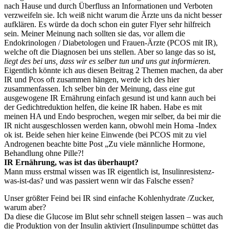
nach Hause und durch Überfluss an Informationen und Verboten
verzweifeln sie. Ich weiß nicht warum die Ärzte uns da nicht besser
aufklären. Es würde da doch schon ein guter Flyer sehr hilfreich
sein. Meiner Meinung nach sollten sie das, vor allem die
Endokrinologen / Diabetologen und Frauen-Ärzte (PCOS mit IR),
welche oft die Diagnosen bei uns stellen. Aber so lange das so ist,
liegt des bei uns, dass wir es selber tun und uns gut informieren.
Eigentlich könnte ich aus diesen Beitrag 2 Themen machen, da aber
IR und Pcos oft zusammen hängen, werde ich des hier
zusammenfassen. Ich selber bin der Meinung, dass eine gut
ausgewogene IR Ernährung einfach gesund ist und kann auch bei
der Gedichtreduktion helfen, die keine IR haben. Habe es mit
meinen HA und Endo besprochen, wegen mir selber, da bei mir die
IR nicht ausgeschlossen werden kann, obwohl mein Homa -Index
ok ist. Beide sehen hier keine Einwende (bei PCOS mit zu viel
Androgenen beachte bitte Post „Zu viele männliche Hormone,
Behandlung ohne Pille?!
IR Ernährung, was ist das überhaupt?
Mann muss erstmal wissen was IR eigentlich ist, Insulinresistenz-
was-ist-das? und was passiert wenn wir das Falsche essen?
Unser größter Feind bei IR sind einfache Kohlenhydrate /Zucker,
warum aber?
Da diese die Glucose im Blut sehr schnell steigen lassen – was auch
die Produktion von der Insulin aktiviert (Insulinpumpe schüttet das