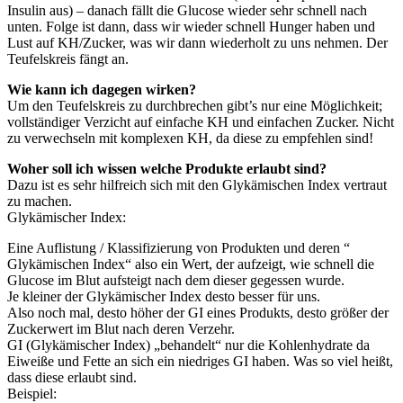
Insulin aus) – danach fällt die Glucose wieder sehr schnell nach
unten. Folge ist dann, dass wir wieder schnell Hunger haben und
Lust auf KH/Zucker, was wir dann wiederholt zu uns nehmen. Der
Teufelskreis fängt an.
Wie kann ich dagegen wirken?
Um den Teufelskreis zu durchbrechen gibt’s nur eine Möglichkeit;
vollständiger Verzicht auf einfache KH und einfachen Zucker. Nicht
zu verwechseln mit komplexen KH, da diese zu empfehlen sind!
Woher soll ich wissen welche Produkte erlaubt sind?
Dazu ist es sehr hilfreich sich mit den Glykämischen Index vertraut
zu machen.
Glykämischer Index:
Eine Auflistung / Klassifizierung von Produkten und deren “
Glykämischen Index“ also ein Wert, der aufzeigt, wie schnell die
Glucose im Blut aufsteigt nach dem dieser gegessen wurde.
Je kleiner der Glykämischer Index desto besser für uns.
Also noch mal, desto höher der GI eines Produkts, desto größer der
Zuckerwert im Blut nach deren Verzehr.
GI (Glykämischer Index) „behandelt“ nur die Kohlenhydrate da
Eiweiße und Fette an sich ein niedriges GI haben. Was so viel heißt,
dass diese erlaubt sind.
Beispiel: