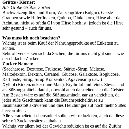
Grütze / Körner:
Alle Grobe Grütze- Sorten
Buchweizengrütze und Korn, Weizengrütze (Bulgur), Gerste=
Graupen sowie Haferflocken, Quinoa, Dinkelkorn, Hirse aber da
Achtung, nicht so oft da GI von Hirse hoch ist, jedoch ist die Hirse
sehr gesund – auch für uns.
Was muss ich noch beachten?
Wichtig ist es beim Kauf der Nahrungsprodukte auf Etiketten zu
achten.
Sehr oft verstecken sich da Sachen, die für uns nicht gut sind – wie
der einfache Zucker.
Zucker Namen:
(Saccharose, Dextrose, Fruktose, Stärke -Sirup, Maltose,
Maltodextrin, Dextrin, Caramel, Glucose, Galaktose, Isoglucose,
Raffinade, Sirup, Sirup Konzentrat, Agavensirup usw.)
Xylitol (Birkenzucker ohne Mais), Erythritol und reines Stevia sind
als Süßungsmittel erlaubt , obwohl auch da streiten sich die Geister.
Am Besten wäre es auf die Süßungsmitteln gar zu verzichten, da
jeder süße Geschmack kann die Bauchspeicheldrüse zu
Insulinausstoß aktivieren und dies Heißhunger auf noch mehr Süßes
hervorrufen .
Alle verarbeitete Lebensmittel sollten wir reduzieren, auch da diese
sehr oft Zuckerzusätze enthalten.
Wichtig vor allem bei der Gewichtsreduktion ist es auf die Zufuhr